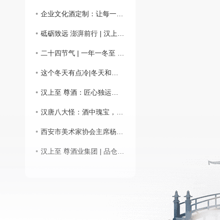
企业文化酒定制：让每一滴酒都承载品牌温度与文化重量
砥砺致远 澎湃前行 | 汉上 至 尊 酒业集团新年祝语
二十四节气 | 一年一冬至 酒韵饺溢香
这个冬天有点冷|冬天和酒来一场暖心约会
汉上至 尊酒：匠心独运的酿造工艺
汉唐八大怪：酒中瑰宝，传承经典
西安市美术家协会主席杨霜林莅临汉上..酒业集团：强化沟通对接，共铸文化名酒
汉上至 尊酒业集团 | 品仓圣原浆 溯汉字根源 护华夏文脉