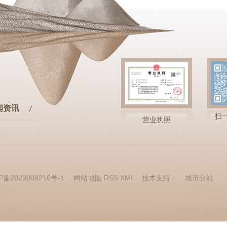
闻资讯
扫
营业执照
P备2023008216号-1
网站地图
RSS
XML
技术支持：
城市分站
城
陕
市
西
分