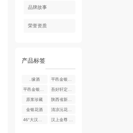
品牌故事
荣誉资质
产品标签
..缘酒
平邑金银花酒-银花酿
平邑金银花酒-金花酿
吾好轩定制酒
原浆珍藏
陕西省新闻工作者协会企业报分会定制酒
金银花酒
清凉沅花酿琼浆酒
46°大汉长安酒（聚友酒）
汉上金尊 酒（玻璃瓶）