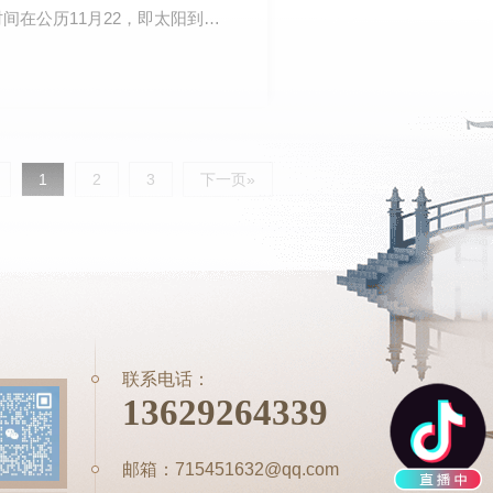
间在公历11月22，即太阳到达
气温的节气，它…
1
2
3
下一页»
联系电话：
13629264339
邮箱：715451632@qq.com