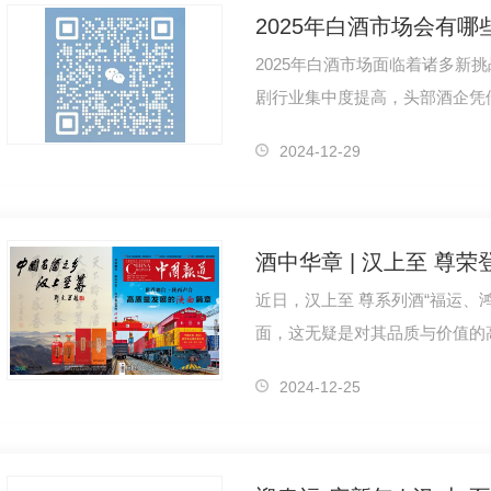
2025年白酒市场会有
2025年白酒市场面临着诸多新挑战
剧行业集中度提高，头部酒企凭
中小酒企生存空间被挤压，竞争
2024-12-29
酒中华章 | 汉上至 尊
近日，汉上至 尊系列酒“福运、
面，这无疑是对其品质与价值的
题名汉上至 尊酒，受艺术大家
2024-12-25
°汉上至 尊（皮盒）
46°至 尊原浆（帝王皇）
52°红樽御