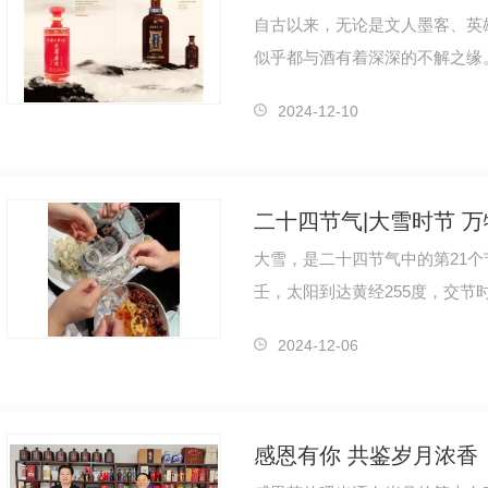
自古以来，无论是文人墨客、英
似乎都与酒有着深深的不解之缘
苏东坡的《水调歌头》明月几时
2024-12-10
二十四节气|大雪时节 
大雪，是二十四节气中的第21
壬，太阳到达黄经255度，交节时
节气是干支历子月的起始，标志
2024-12-06
感恩有你 共鉴岁月浓香