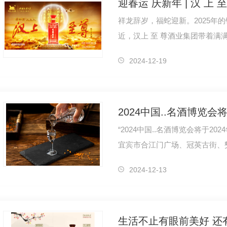
祥龙辞岁，福蛇迎新。2025年
近，汉上 至 尊酒业集团带着满
地铁，为这座古老而现代的城市
2024-12-19
“2024中国..名酒博览会将于202
宜宾市合江门广场、冠英古街、
酒、啤酒、露酒、果酒、葡萄酒及
2024-12-13
生活不止有眼前美好 还