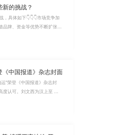
哪些新的挑战？
，具体如下👇👇👇市场竞争加
借品牌、资金等优势不断扩张，
更加激…
荣登《中国报道》杂志封面
鸿运”荣登《中国报道》杂志封
高度认可。刘文西为汉上至 尊
刘文西的亲笔…
品（礼盒）