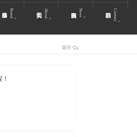
Brand
About
News
Contact
返回
程！