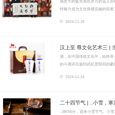
感恩节的暖光洒在岁月的笺上在时
特魅力成为文化情感交融的琼浆玉
眷顾刘文西、吴三大、王西京等
2024-11-28
酒，在中国传统文化中，始终有
的斗酒诗百篇到武松景阳冈的豪
与豪情，已成为了社交、礼仪、
2024-11-24
二十四节气 | ..小雪，
..3时56分，迎来小雪节气。小