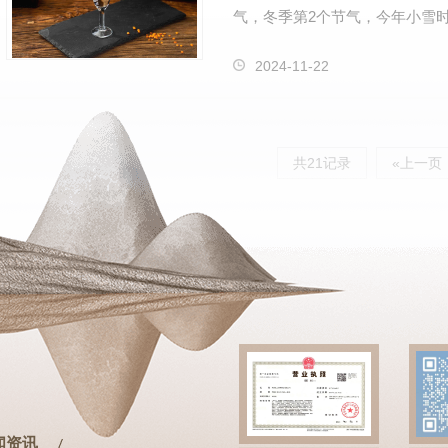
气，冬季第2个节气，今年小雪时
黄经240时。小雪是反映降水与
2024-11-22
共21记录
«上一页
闻资讯