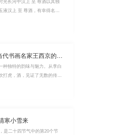
光长河中汉上 至 尊酒以其独
液汉上 至 尊酒，有幸得名家
大家题名代言…
汉上至 尊文化艺术三 | 当代书画名家王西京的酒墨文化
一种独特的韵味与魅力。从李白
饮打虎，酒，见证了无数的传奇
文化传承中不…
寒清寒小雪来
雪，是二十四节气中的第20个节