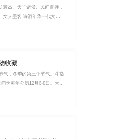
雄豪杰、天子诸侯、民间百姓，
。文人墨客 诗酒年华一代文豪
有，把酒问青…
万物收藏
个节气，冬季的第三个节气。斗指
间为每年公历12月6-8日。大雪
着仲冬时节正…