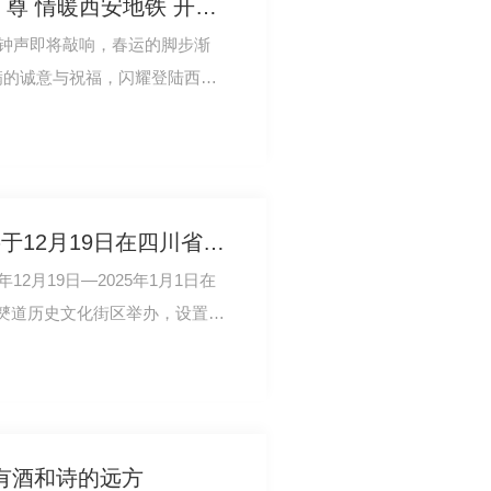
迎春运 庆新年 | 汉 上 至 尊 情暖西安地铁 开启双节祥瑞之旅
的钟声即将敲响，春运的脚步渐
满的诚意与祝福，闪耀登陆西安
披上节日的盛装…
2024中国..名酒博览会将于12月19日在四川省开幕
4年12月19日—2025年1月1日在
僰道历史文化街区举办，设置白
..蒸馏酒、…
有酒和诗的远方