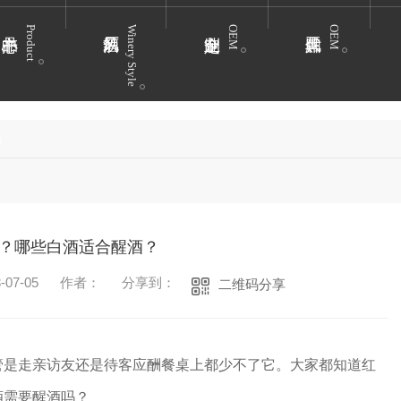
Product
Winery Style
OEM
OEM
焦
？哪些白酒适合醒酒？
07-05
作者：
分享到：
二维码分享
管是走亲访友还是待客应酬餐桌上都少不了它。大家都知道红
酒需要醒酒吗？