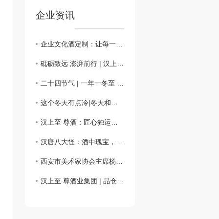
企业资讯
企业文化酒定制：让每一滴酒都承载品牌温度与文化重量
砥砺致远 澎湃前行 | 汉上 至 尊 酒业集团新年祝语
二十四节气 | 一年一冬至 酒韵饺溢香
这个冬天有点冷|冬天和酒来一场暖心约会
汉上至 尊酒：匠心独运的酿造工艺
汉唐八大怪：酒中瑰宝，传承经典
西安市美术家协会主席杨霜林莅临汉上..酒业集团：强化沟通对接，共铸文化名酒
汉上至 尊酒业集团 | 品仓圣原浆 溯汉字根源 护华夏文脉