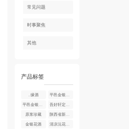
常见问题
时事聚焦
其他
产品标签
..缘酒
平邑金银花酒-银花酿
平邑金银花酒-金花酿
吾好轩定制酒
原浆珍藏
陕西省新闻工作者协会企业报分会定制酒
金银花酒
清凉沅花酿琼浆酒