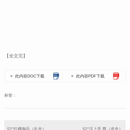
【全文完】
此内容DOC下载
此内容PDF下载
标签：
52°红樽御品（礼盒）
52°汉上至 尊（皮盒）